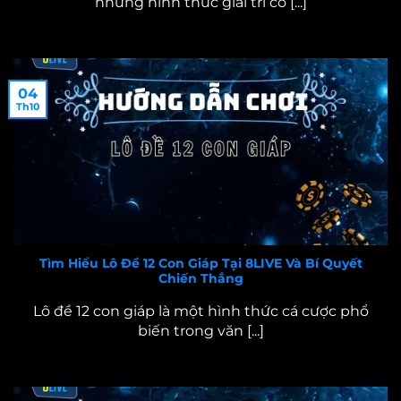
những hình thức giải trí có [...]
04
Th10
Tìm Hiểu Lô Đề 12 Con Giáp Tại 8LIVE Và Bí Quyết
Chiến Thắng
Lô đề 12 con giáp là một hình thức cá cược phổ
biến trong văn [...]