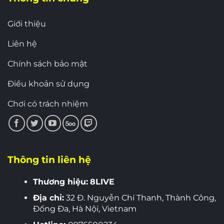
Giới thiệu
Liên hệ
Chính sách bảo mật
Điều khoản sử dụng
Chơi có trách nhiệm
Thông tin liên hệ
Thương hiệu:
8LIVE
Địa chỉ:
32 Đ. Nguyễn Chí Thanh, Thành Công,
Đống Đa, Hà Nội, Vietnam