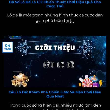
Bộ Số Lô Đề Là Gì? Chiến Thuật Chơi Hiệu Quả Cho
Cược Thủ
Lô đề là một trong những hình thức cá cược dân
gian phổ biến tại [...]
04
Th10
Cầu Lô Đề: Khám Phá Chiến Lược Và Mẹo Chơi Hiệu
Quả Nhất
Trong cuộc sống hiện đại, nhiều người tìm đến