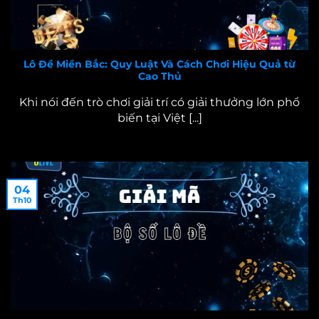
Lô Đề Miền Bắc: Quy Luật Và Cách Chơi Hiệu Quả từ
Cao Thủ
Khi nói đến trò chơi giải trí có giải thưởng lớn phổ
biến tại Việt [...]
04
Th10