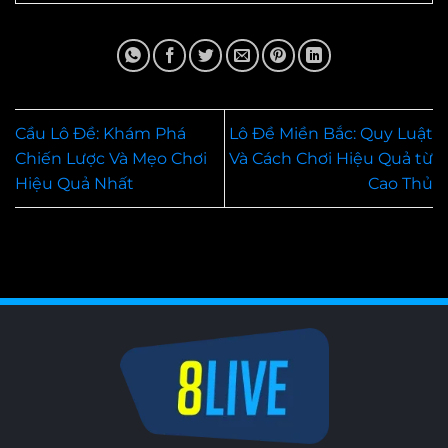
Cầu Lô Đề: Khám Phá
Lô Đề Miền Bắc: Quy Luật
Chiến Lược Và Mẹo Chơi
Và Cách Chơi Hiệu Quả từ
Hiệu Quả Nhất
Cao Thủ