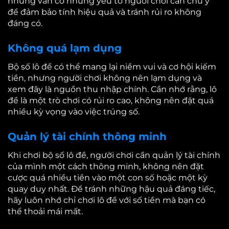
nhưng vẫn có những yếu tố người chơi cần chú ý
để đảm bảo tính hiệu quả và tránh rủi ro không
đáng có.
Không quá lạm dụng
Bộ số lô đề có thể mang lại niềm vui và cơ hội kiếm
tiền, nhưng người chơi không nên lạm dụng và
xem đây là nguồn thu nhập chính. Cần nhớ rằng, lô
đề là một trò chơi có rủi ro cao, không nên đặt quá
nhiều kỳ vọng vào việc trúng số.
Quản lý tài chính thông minh
Khi chơi bộ số lô đề, người chơi cần quản lý tài chính
của mình một cách thông minh, không nên đặt
cược quá nhiều tiền vào một con số hoặc một kỳ
quay duy nhất. Để tránh những hậu quả đáng tiếc,
hãy luôn nhớ chỉ chơi lô đề với số tiền mà bạn có
thể thoải mái mất.