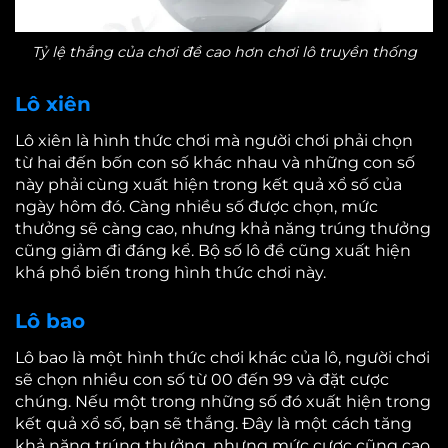
Tỷ lệ thắng của chơi đề cao hơn chơi lô truyền thống
Lô xiên
Lô xiên là hình thức chơi mà người chơi phải chọn
từ hai đến bốn con số khác nhau và những con số
này phải cùng xuất hiện trong kết quả xổ số của
ngày hôm đó. Càng nhiều số được chọn, mức
thưởng sẽ càng cao, nhưng khả năng trúng thưởng
cũng giảm đi đáng kể. Bộ số lô đề cũng xuất hiện
khá phổ biến trong hình thức chơi này.
Lô bao
Lô bao là một hình thức chơi khác của lô, người chơi
sẽ chọn nhiều con số từ 00 đến 99 và đặt cược
chúng. Nếu một trong những số đó xuất hiện trong
kết quả xổ số, bạn sẽ thắng. Đây là một cách tăng
khả năng trúng thưởng, nhưng mức cược cũng cao