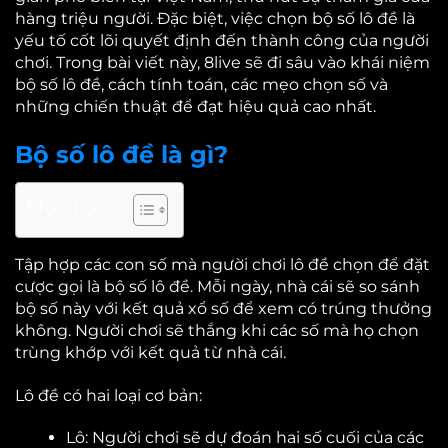
hàng triệu người. Đặc biệt, việc chọn bộ số lô đề là
yếu tố cốt lõi quyết định đến thành công của người
chơi. Trong bài viết này, 8live sẽ đi sâu vào khái niệm
bộ số lô đề, cách tính toán, các mẹo chọn số và
những chiến thuật để đạt hiệu quả cao nhất.
Bộ số lô đề là gì?
Mục Lục
Tập hợp các con số mà người chơi lô đề chọn để đặt
cược gọi là bộ số lô đề. Mỗi ngày, nhà cái sẽ so sánh
bộ số này với kết quả xổ số để xem có trúng thưởng
không. Người chơi sẽ thắng khi các số mà họ chọn
trùng khớp với kết quả từ nhà cái.
Lô đề có hai loại cơ bản:
Lô: Người chơi sẽ dự đoán hai số cuối của các