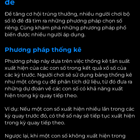
đề
Để tăng cơ hội trúng thưởng, nhiều người chơi bộ
số lô đề đã tìm ra những phương pháp chọn số
riêng. Cùng khám phá những phương pháp phổ
biến được nhiều người áp dụng.
Phương pháp thống kê
Phương pháp này dựa trên việc thống kê tần suất
xuất hiện của các con số trong kết quả xổ số của
các kỳ trước. Người chơi sẽ sử dụng bảng thống kê
như một công cụ để phân tích dữ liệu, từ đó đưa ra
những dự đoán về các con số có khả năng xuất
hiện trong kỳ quay tiếp theo.
Ví dụ: Nếu một con số xuất hiện nhiều lần trong các
kỳ quay trước đó, có thể số này sẽ tiếp tục xuất hiện
trong kỳ quay tiếp theo.
Ngược lại, khi một con số không xuất hiện trong