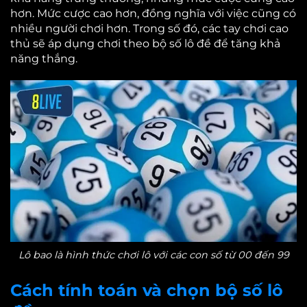
hơn. Mức cược cao hơn, đồng nghĩa với việc cũng có
nhiều người chơi hơn. Trong số đó, các tay chơi cao
thủ sẽ áp dụng chơi theo bộ số lô đề để tăng khả
năng thắng.
Lô bao là hình thức chơi lô với các con số từ 00 đến 99
Cách tính toán và chọn bộ số lô