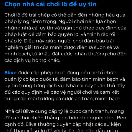
Chọn nhà cái chơi lô đề uy tín
Chơi lô đề trái phép có thể dẫn đến những hậu quả
pháp lý nghiêm trọng. Người chơi nên lựa chọn
những nhà cái uy tín và tuân thủ theo quy định của
pháp luật để đảm bảo quyền lợi và tránh rắc rối
pháp lý. Điều này giúp người chơi đảm bảo trải
nghiệm giải trí của mình được diễn ra suôn sẻ và
minh bạch, từ khâu đặt cược, nhận thưởng cho đến
các dịch vụ hỗ trợ khác.
8live
được cấp phép hoạt động bởi các tổ chức
quản lý cờ bạc quốc tế, đảm bảo tính minh bạch và
uy tín trong từng dịch vụ. Nhà cái này tuân thủ đầy
đủ các quy định về bảo vệ người chơi và cam kết
cung cấp môi trường cá cược an toàn, minh bạch.
Nhà cái 8live cung cấp tỷ lệ cược cạnh tranh, mang
đến cơ hội chiến thắng lớn hơn cho người chơi. Bên
cạnh đó, 8live thường xuyên cập nhật các sự kiện
thể thao, xổ số, lô đề với tỷ lệ cược hấp dẫn, giúp