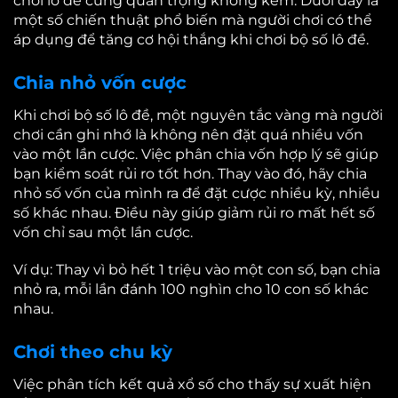
chơi lô đề cũng quan trọng không kém. Dưới đây là
một số chiến thuật phổ biến mà người chơi có thể
áp dụng để tăng cơ hội thắng khi chơi bộ số lô đề.
Chia nhỏ vốn cược
Khi chơi bộ số lô đề, một nguyên tắc vàng mà người
chơi cần ghi nhớ là không nên đặt quá nhiều vốn
vào một lần cược. Việc phân chia vốn hợp lý sẽ giúp
bạn kiểm soát rủi ro tốt hơn. Thay vào đó, hãy chia
nhỏ số vốn của mình ra để đặt cược nhiều kỳ, nhiều
số khác nhau. Điều này giúp giảm rủi ro mất hết số
vốn chỉ sau một lần cược.
Ví dụ: Thay vì bỏ hết 1 triệu vào một con số, bạn chia
nhỏ ra, mỗi lần đánh 100 nghìn cho 10 con số khác
nhau.
Chơi theo chu kỳ
Việc phân tích kết quả xổ số cho thấy sự xuất hiện