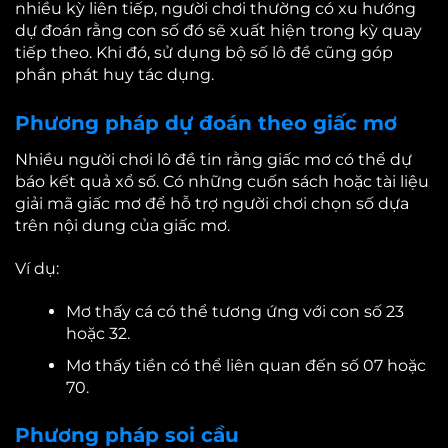
nhiều kỳ liên tiếp, người chơi thường có xu hướng
dự đoán rằng con số đó sẽ xuất hiện trong kỳ quay
tiếp theo. Khi đó, sử dụng bộ số lô đề cũng góp
phần phát huy tác dụng.
Phương pháp dự đoán theo giấc mơ
Nhiều người chơi lô đề tin rằng giấc mơ có thể dự
báo kết quả xổ số. Có những cuốn sách hoặc tài liệu
giải mã giấc mơ để hỗ trợ người chơi chọn số dựa
trên nội dung của giấc mơ.
Ví dụ:
Mơ thấy cá có thể tương ứng với con số 23
hoặc 32.
Mơ thấy tiền có thể liên quan đến số 07 hoặc
70.
Phương pháp soi cầu