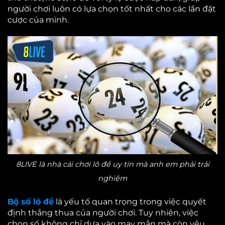
người chơi luôn có lựa chọn tốt nhất cho các lần đặt
cược của mình.
8LIVE là nhà cái chơi lô đề uy tín mà anh em phải trải
nghiệm
Bộ số lô đề
là yếu tố quan trọng trong việc quyết
định thắng thua của người chơi. Tuy nhiên, việc
chọn số không chỉ dựa vào may mắn mà còn yêu