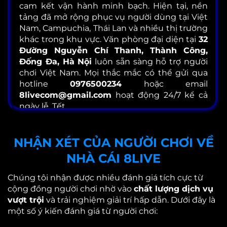
cam kết vận hành minh bạch. Hiện tại, nền
tảng đã mở rộng phục vụ người dùng tại Việt
Nam, Campuchia, Thái Lan và nhiều thị trường
khác trong khu vực. Văn phòng đại diện tại
32
Đường Nguyễn Chí Thanh, Thành Công,
Đống Đa, Hà Nội
luôn sẵn sàng hỗ trợ người
chơi Việt Nam. Mọi thắc mắc có thể gửi qua
hotline
0976500234
hoặc email
8livecom@gmail.com
hoạt động 24/7 kể cả
ngày lễ, Tết.
NHẬN XÉT CỦA NGƯỜI CHƠI VỀ
NHÀ CÁI 8LIVE
Chúng tôi nhận được nhiều đánh giá tích cực từ
cộng đồng người chơi nhờ vào
chất lượng dịch vụ
vượt trội
và trải nghiệm giải trí hấp dẫn. Dưới đây là
một số ý kiến đánh giá từ người chơi: