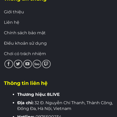
lượng cao với nhiều ưu đãi.
Giới thiệu
May88
– Nền tảng cá cược hấp dẫn với
tỷ lệ thưởng cạnh tranh.
Liên hệ
K8cc
– Thương hiệu cá cược quốc tế với
hệ thống bảo mật hiện đại.
Chính sách bảo mật
Go88
– Cổng game bài đổi thưởng phổ
Điều khoản sử dụng
biến tại Việt Nam.
Chơi có trách nhiệm
SunWin
– Nền tảng giải trí trực tuyến
đa dạng, uy tín.
Xo88
– Nhà cái cá cược thể thao và
casino trực tuyến chuyên nghiệp.
Thông tin liên hệ
BetVisa
– Thương hiệu cá cược quốc tế
với nhiều khuyến mãi hấp dẫn.
Thương hiệu:
8LIVE
SumVip
– Cổng game đổi thưởng với hệ
Địa chỉ:
32 Đ. Nguyễn Chí Thanh, Thành Công,
sinh thái phong phú.
Đống Đa, Hà Nội, Vietnam
789P
– Nền tảng giải trí trực tuyến hiện
Hotline:
0976500234