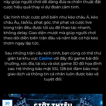
này giúp người chơi dễ dàng đưa ra chiến thuật đặt
cược hiệu quả thay vì dự đoán cảm tính.
Các hình thức cược phổ biến như kèo châu Á, kèo
châu Âu, tài/xỉu, phạt góc, thẻ phạt và cược live
trong trận đều được tối ưu để thao tác nhanh,
không delay. Giao diện mượt mà giúp người chơi
theo dõi diễn biến trận đấu và nắm bắt cơ hội kèo
thơm ngay lập tức.
Sau những trận cầu kịch tính, bạn cũng có thể thư
giãn tại khu vực
Casino
với đầy đủ game bài đổi
thưởng, xóc đĩa, tài xỉu và slot game 3D đồ họa đỉnh
cao. Hệ thống bảo mật SSL 128-bit đảm bảo mọi
giao dịch và thông tin cá nhân luôn được bảo vệ
tuyệt đối.
20