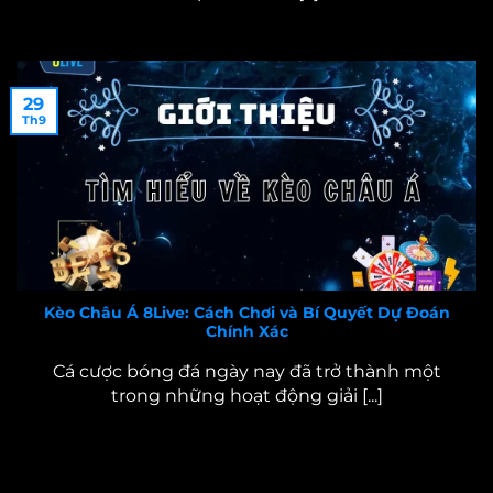
29
Th9
Kèo Châu Á 8Live: Cách Chơi và Bí Quyết Dự Đoán
Chính Xác
Cá cược bóng đá ngày nay đã trở thành một
trong những hoạt động giải [...]