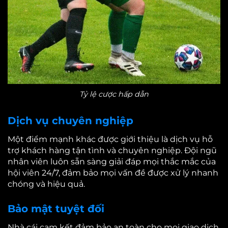
Tỷ lệ cược hấp dẫn
Dịch vụ chuyên nghiệp
Một điểm mạnh khác được
giới thiệu
là dịch vụ hỗ
trợ khách hàng tận tình và chuyên nghiệp. Đội ngũ
nhân viên luôn sẵn sàng giải đáp mọi thắc mắc của
hội viên 24/7, đảm bảo mọi vấn đề được xử lý nhanh
chóng và hiệu quả.
Bảo mật tuyệt đối
Nhà cái cam kết đảm bảo an toàn cho mọi giao dịch