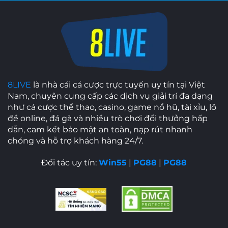
8LIVE
là nhà cái cá cược trực tuyến uy tín tại Việt
Nam, chuyên cung cấp các dịch vụ giải trí đa dạng
như cá cược thể thao, casino, game nổ hũ, tài xỉu, lô
đề online, đá gà và nhiều trò chơi đổi thưởng hấp
dẫn, cam kết bảo mật an toàn, nạp rút nhanh
chóng và hỗ trợ khách hàng 24/7.
Đối tác uy tín:
Win55
|
PG88
|
PG88