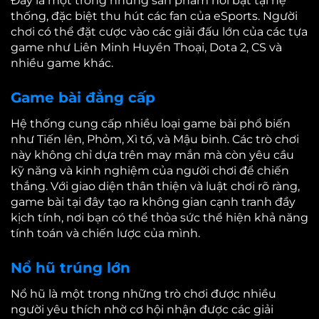
Đây là một trong những sản phẩm nổi bật tại hệ
thống, đặc biệt thu hút các fan của eSports. Người
chơi có thể đặt cược vào các giải đấu lớn của các tựa
game như Liên Minh Huyền Thoại, Dota 2, CS và
nhiều game khác.
Game bài đẳng cấp
Hệ thống cung cấp nhiều loại game bài phổ biến
như Tiến lên, Phỏm, Xì tố, và Mậu binh. Các trò chơi
này không chỉ dựa trên may mắn mà còn yêu cầu
kỹ năng và kinh nghiệm của người chơi để chiến
thắng. Với giao diện thân thiện và luật chơi rõ ràng,
game bài tại đây tạo ra không gian cạnh tranh đầy
kịch tính, nơi bạn có thể thỏa sức thể hiện khả năng
tính toán và chiến lược của mình.
Nổ hũ trúng lớn
Nổ hũ là một trong những trò chơi được nhiều
người yêu thích nhờ cơ hội nhận được các giải