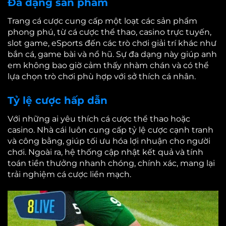
Đa dạng sản phẩm
Trang cá cược cung cấp một loạt các sản phẩm
phong phú, từ cá cược thể thao, casino trực tuyến,
slot game, eSports đến các trò chơi giải trí khác như
bắn cá, game bài và nổ hũ. Sự đa dạng này giúp anh
em không bao giờ cảm thấy nhàm chán và có thể
lựa chọn trò chơi phù hợp với sở thích cá nhân.
Tỷ lệ cược hấp dẫn
Với những ai yêu thích cá cược thể thao hoặc
casino. Nhà cái luôn cung cấp tỷ lệ cược cạnh tranh
và công bằng, giúp tối ưu hóa lợi nhuận cho người
chơi. Ngoài ra, hệ thống cập nhật kết quả và tính
toán tiền thưởng nhanh chóng, chính xác, mang lại
trải nghiệm cá cược liền mạch.