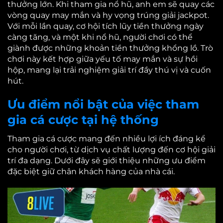
thưởng lớn. Khi tham gia nổ hũ, anh em sẽ quay các
vòng quay may mắn và hy vọng trúng giải jackpot.
Với mỗi lần quay, cơ hội tích lũy tiền thưởng ngày
càng tăng, và một khi nổ hũ, người chơi có thể
giành được những khoản tiền thưởng khổng lồ. Trò
chơi này kết hợp giữa yếu tố may mắn và sự hồi
hộp, mang lại trải nghiệm giải trí đầy thú vị và cuốn
hút.
Ưu điểm nổi bật của việc tham
gia cá cược tại hệ thống
Tham gia cá cược mang đến nhiều lợi ích đáng kể
cho người chơi, từ dịch vụ chất lượng đến cơ hội giải
trí đa dạng. Dưới đây sẽ
giới thiệu
những ưu điểm
đặc biệt giữ chân khách hàng của nhà cái.