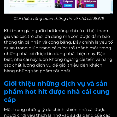
Giới thiệu tổng quan thông tin về nhà cái 8LIVE
Khi tham gia người chơi không chỉ có cơ hội tham
gia vào các trò chơi đa dạng mà còn được đảm bảo
thông tin cá nhân và công bằng. Đây chính là yếu tố
quan trọng giúp trang cá cược trở thành một trong
những nhà cái được tin dùng nhất hiện nay. Đặc
biệt, nhà cái này luôn không ngừng cải tiến và nâng
cao chất lượng dịch vụ để
giới thiệu
đến khách
hàng những sản phẩm tốt nhất.
Giới thiệu những dịch vụ và sản
phẩm hot hit được nhà cái cung
cấp
Một trong những lý do chính khiến nhà cái được
người chơi yêu thích là nhờ vào sự đa dạng của các