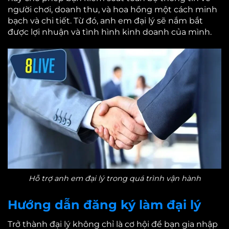
người chơi, doanh thu, và hoa hồng một cách minh
bạch và chi tiết. Từ đó, anh em đại lý sẽ nắm bắt
được lợi nhuận và tình hình kinh doanh của mình.
Hỗ trợ anh em đại lý trong quá trình vận hành
Hướng dẫn đăng ký làm đại lý
Trở thành đại lý không chỉ là cơ hội để bạn gia nhập