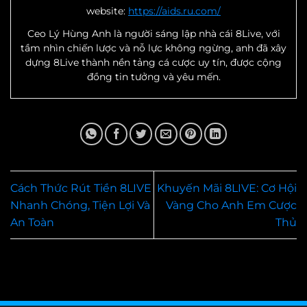
website:
https://aids.ru.com/
Ceo Lý Hùng Anh là người sáng lập nhà cái 8Live, với
tầm nhìn chiến lược và nỗ lực không ngừng, anh đã xây
dựng 8Live thành nền tảng cá cược uy tín, được cộng
đồng tin tưởng và yêu mến.
Cách Thức Rút Tiền 8LIVE
Khuyến Mãi 8LIVE: Cơ Hội
Nhanh Chóng, Tiện Lợi Và
Vàng Cho Anh Em Cược
An Toàn
Thủ