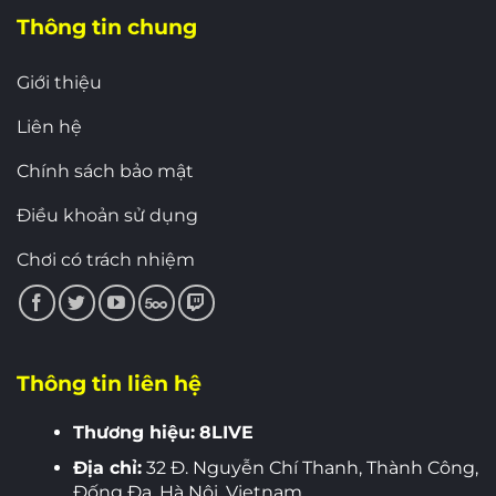
Thông tin chung
Giới thiệu
Liên hệ
Chính sách bảo mật
Điều khoản sử dụng
Chơi có trách nhiệm
Thông tin liên hệ
Thương hiệu:
8LIVE
Địa chỉ:
32 Đ. Nguyễn Chí Thanh, Thành Công,
Đống Đa, Hà Nội, Vietnam