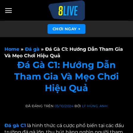
Chuyển
đến
nội
dung
CHƠI NGAY +
Home
»
Đá gà
»
Đá Gà C1: Hướng Dẫn Tham Gia
Và Mẹo Chơi Hiệu Quả
Đá Gà C1: Hướng Dẫn
Tham Gia Và Mẹo Chơi
Hiệu Quả
ĐÃ ĐĂNG TRÊN
05/10/2024
BỞI
LÝ HÙNG ANH
Đá gà C1
là hình thức cá cược phổ biến tại các đấu
trường đá gà lớn, thu hút hàng nghìn người tham