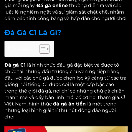
gia mỗi ngày.
Đá gà online
thường diễn ra với các
luật lệ nghiêm ngặt và sự giám sát chặt chẽ, nhằm
đảm bảo tính công bằng và hấp dẫn cho người chơi.
Đá Gà C1 Là Gì?
Mục Lục
Đá gà C1
là hình thức đấu gà đặc biệt và được tổ
chức tại những đấu trường chuyên nghiệp hàng
đầu, với các chú gà được chọn lọc kỹ càng từ các trại
giống nổi tiếng. C1 được coi là một cấp bậc cao
trong thế giới đá gà, nơi chỉ có những chú gà chiến
mạnh mẽ và đầy bản lĩnh mới có cơ hội tham gia. Ở
Việt Nam, hình thức
đá gà ăn tiền
là một trong
những loại hình giải trí thu hút đông đảo người
chơi.