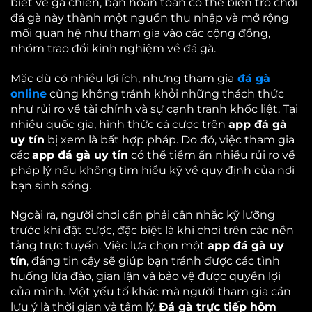
biết về gà chiến, bạn hoàn toàn có thể biến trò chơi
đá gà này thành một nguồn thu nhập và mở rộng
mối quan hệ như tham gia vào các cộng đồng,
nhóm trao đổi kinh nghiệm về đá gà.
Mặc dù có nhiều lợi ích, nhưng tham gia
đá gà
online
cũng không tránh khỏi những thách thức
như rủi ro về tài chính và sự cạnh tranh khốc liệt. Tại
nhiều quốc gia, hình thức cá cược trên
app đá gà
uy tín
bị xem là bất hợp pháp. Do đó, việc tham gia
các
app đá gà uy tín
có thể tiềm ẩn nhiều rủi ro về
pháp lý nếu không tìm hiểu kỹ về quy định của nơi
bạn sinh sống.
Ngoài ra, người chơi cần phải cân nhắc kỹ lưỡng
trước khi đặt cược, đặc biệt là khi chơi trên các nền
tảng trực tuyến. Việc lựa chọn một
app đá gà uy
tín
, đáng tin cậy sẽ giúp bạn tránh được các tình
huống lừa đảo, gian lận và bảo vệ được quyền lợi
của mình. Một yếu tố khác mà người tham gia cần
lưu ý là thời gian và tâm lý.
Đá gà trực tiếp hôm